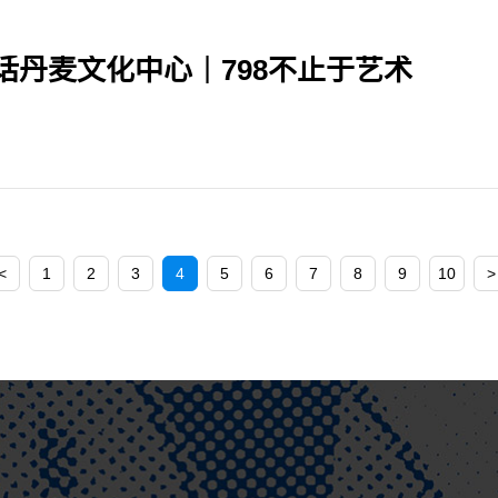
话丹麦文化中心｜798不止于艺术
<
1
2
3
4
5
6
7
8
9
10
>