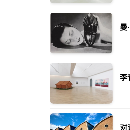
曼
李
对