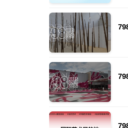
7
7
7