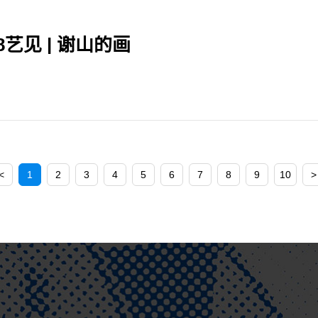
98艺见 | 谢山的画
<
1
2
3
4
5
6
7
8
9
10
>