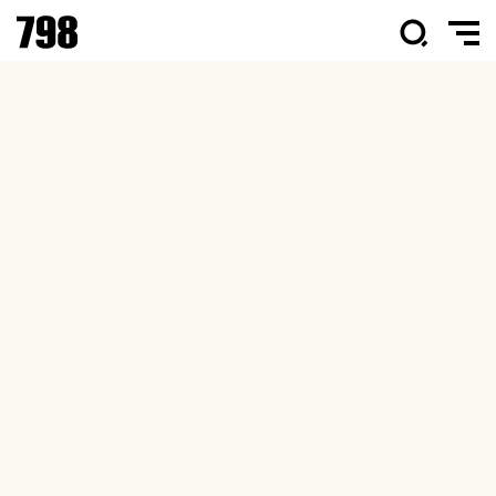
798·751园区国庆游园新体验解锁“流量”密
第
码
会