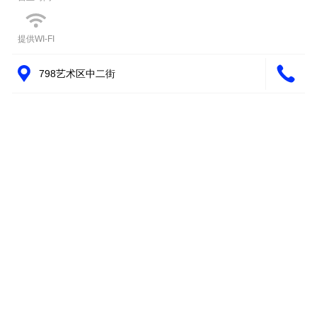
提供WI-FI
798艺术区中二街