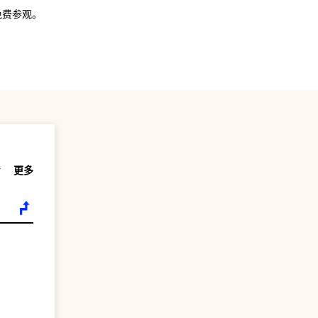
免费参观。
更多