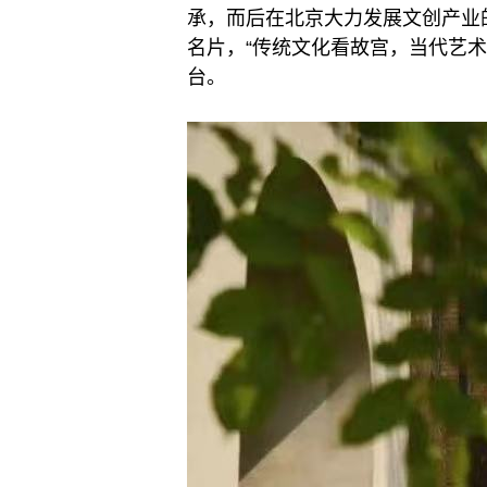
承，而后在北京大力发展文创产业
名片，“传统文化看故宫，当代艺术
台。