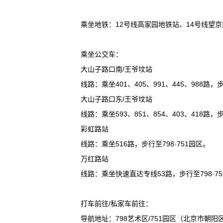
乘坐地铁：12号线高家园地铁站、14号线望京
乘坐公交车：
大山子路口南/王爷坟站
线路：乘坐401、405、991、445、988路，步
大山子路口东/王爷坟站
线路：乘坐593、851、854、403、418路，步
彩虹路站
线路：乘坐516路，步行至798·751园区。
万红路站
线路：乘坐快速直达专线53路，步行至798·7
打车前往/私家车前往：
导航地址：798艺术区/751园区（北京市朝阳