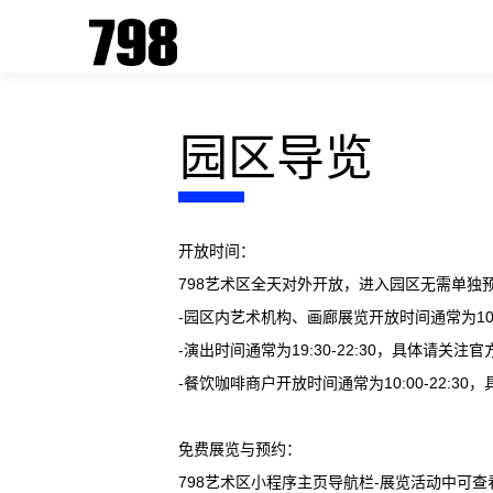
园区导览
开放时间：
798艺术区全天对外开放，进入园区无需单独
-园区内艺术机构、画廊展览开放时间通常为10:0
-演出时间通常为19:30-22:30，具体请
-餐饮咖啡商户开放时间通常为10:00-22:
免费展览与预约：
798艺术区小程序主页导航栏-展览活动中可