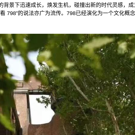
的背景下迅速成长，焕发生机，碰撞出新的时代灵感，成
看 798”的说法亦广为流传。798已经演化为一个文化