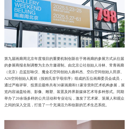
第九届画廊周北京年度项目的重要机制创新在于将画廊的参展方式
的参展商报名制调整为主办方邀请制。由北京公社创始人冷林、常
（北京）总监彭咏仪、魔金石空间创始人曲科杰、空白空间创始人
A26空间创始人奚韬（按姓氏首字母排序）组成的五位画廊委员会成
通过严格评审、投票后最终共有30家画廊和11家非营利艺术机构参
览内容涵盖绘画、影像、雕塑、装置及跨界新媒体艺术等多种形式
举办了20余场多样的公共活动和专业论坛，激发了艺术家、策展人