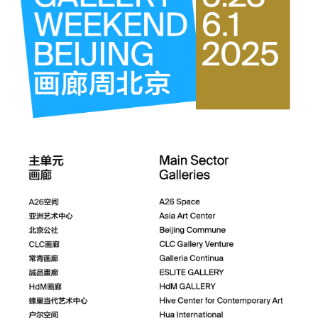
起点，紧扣“共享食物”理念，提供地道京味饮食体验；随后的开幕
设置了丝网印刷、行为表演等互动环节。
作为公众日的亮点活动，“Green Go Home”还举办了主题论坛 “共食·
创：当代艺术中的食物行动”。论坛深入探讨了“共食”作为社会联结
感交汇的纽带，以及“共创”如何以食物为艺术实践切入点，激发创
共参与与文化再生。由此，食物超越了物质属性，成为一种行动方
系建构的媒介，旨在启发对“共食·共创”这一社会文化实践的再思考
坛同期特别设置了公众食物工作坊，鼓励亲身参与。
第九届画廊周北京的圆满落幕，生动诠释了北京艺术生态深厚的底
勃的创新活力，为“北京艺术季”的成功注入了强劲动能。 展望未来
周将持续以创新为引擎，赋能艺术生态繁荣发展，引领城市文化生
崭新篇章。