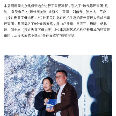
师、当代艺术收藏家田军担纲视觉及展陈设计，在基于展览空间在
的转换，以9个既独立成章又叙事连贯的展陈单元，带来更为延展的
空间维度。不仅凸显出程心怡与王伊芙苓韬程在创作方法论上的分
引导、邀请观者在“文化转译”“微观叙事”“身体政治”等交叉议题中
话，共同思考。
本届画廊周北京奖项评选亦进行了重要革新，引入了“跨代际评审团
制。 备受瞩目的“最佳展览奖” 由陈立、富源、刘倩兮、孙文杰、王
（按姓氏首字母排序）5位长期关注北京艺术生态的青年策展人组成
评审团，共同提名了9个候选展览，并由卢迎华、田霏宇、唐昕、杨
辰、闫士杰（按姓氏首字母排序）5位非营利艺术机构馆长组成的终
审团，从提名展览中选出“最佳展览奖”获奖展览。