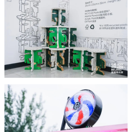
而旨在鼓励前沿探索的“探索无界奖” 则由青年策展人独立评选，今
出“双奖”：由空⽩空间的“碧虚”和⻢刺画廊的“47天（⽆声）”共同
空白空间李姝睿的个展“碧虚”以水性绘画模糊了抽象与具象的界限
画廊阮纯诗的个展“47天（无声）”则用影像诗学重述认知争议。