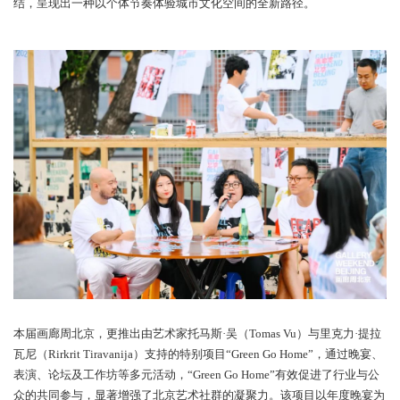
为深化公众参与，本届画廊周首次推出“艺术商店”项目，以轻量化
近艺术与日常生活的距离。 侯子超的《凳子32：坐在凳子上的人》
装箱改造为可变形家具，巧妙融合运动文化与消费景观；胡尹萍的
快闪店——1克力气多少钱？》则展示了其与小镇妇女协作的毛线织
赋予手作劳动以新的价值叙事。这些兼具功能性与观念性的艺术衍
通过快闪互动等形式，吸引了大量公众驻足体验和消费，有效延伸
活动的公共边界。
本届画廊周北京特别邀请演员、艺术自媒体“阿特脑壳”主理人袁弘
传大使，以其广泛的公众影响力与独特的艺术视角，引领观众走进
代艺术最活跃的现场。从日常出发，探索艺术的更多可能，袁弘的
本届活动注入了鲜明的人文气质与亲和力量。通过这一合作，画廊
不仅拓展了艺术传播的边界，也进一步强化了公众与当代艺术之间
结，呈现出一种以个体节奏体验城市文化空间的全新路径。