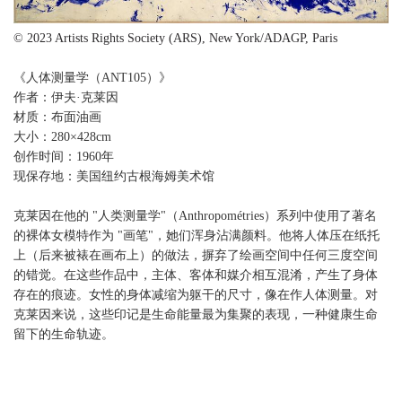
© 2023 Artists Rights Society (ARS), New York/ADAGP, Paris
《人体测量学（ANT105）》
作者：伊夫·克莱因
材质：布面油画
大小：280×428cm
创作时间：1960年
现保存地：美国纽约古根海姆美术馆
克莱因在他的 "人类测量学"（Anthropométries）系列中使用了
的裸体女模特作为 "画笔"，她们浑身沾满颜料。他将人体压在
上（后来被裱在画布上）的做法，摒弃了绘画空间中任何三度
的错觉。在这些作品中，主体、客体和媒介相互混淆，产生了
存在的痕迹。女性的身体减缩为躯干的尺寸，像在作人体测量
克莱因来说，这些印记是生命能量最为集聚的表现，一种健康