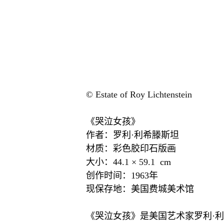
© Estate of Roy Lichtenstein
《哭泣女孩》
作者：罗利·利希滕斯坦
材质：彩色胶印石版画
大小：4
4.1
×
59.1
cm
创作时间：1963年
现保存地：美国费城美术馆
《哭泣女孩》是美国艺术家罗利·利