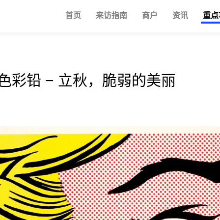
首页
来访指南
商户
资讯
重点
24色彩铅 − 立秋，脆弱的美丽