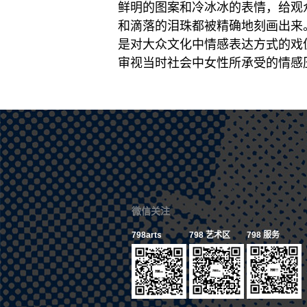
鲜明的图案和冷冰冰的表情，给观
和滴落的泪珠都被精确地刻画出来
是对大众文化中情感表达方式的戏
审视当时社会中女性所承受的情感
微信关注
798arts
798 艺术区
798 服务