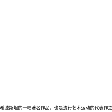
希滕斯坦的一幅著名作品，也是流行艺术运动的代表作之一