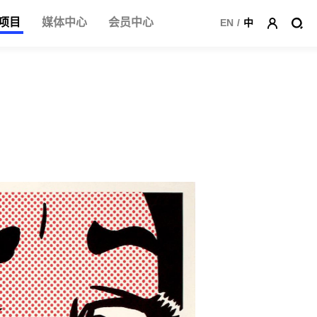
项目
媒体中心
会员中心
EN
/
中