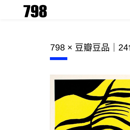
798 × 豆瓣豆品｜