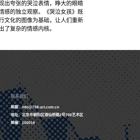
现出夸张的哭泣表情，睁大的眼睛
情感的独立观察。《哭泣女孩》既
行文化的图像为基础，让人们重新
出了复杂的情感内核。
联系我们
邮箱：info@798-art.com.cn
地址：北京市朝阳区酒仙桥路2号798艺术区
邮编：100016