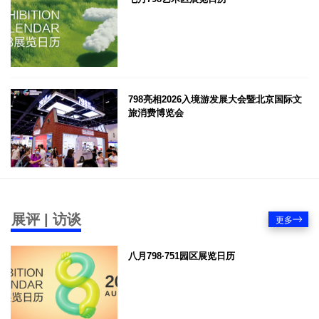
798亮相2026入境游发展大会暨北京国际文
旅消费博览会
展评 | 访谈
更多
八月798·751园区展览日历