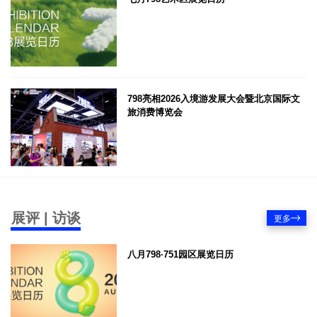
798亮相2026入境游发展大会暨北京国际文
旅消费博览会
展评 | 访谈
更多
八月798·751园区展览日历