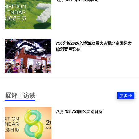
798亮相2026入境游发展大会暨北京国际文
旅消费博览会
展评 | 访谈
更多
八月798·751园区展览日历