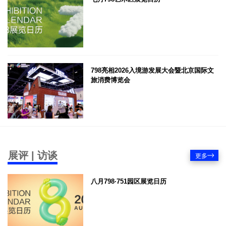
798亮相2026入境游发展大会暨北京国际文
旅消费博览会
展评 | 访谈
更多
八月798·751园区展览日历