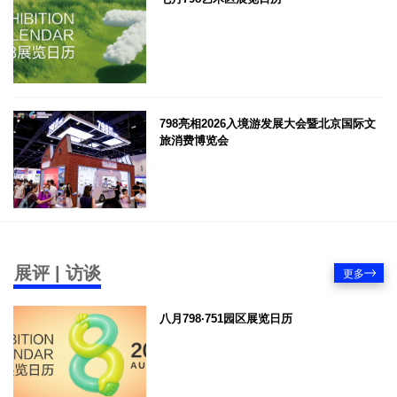
798亮相2026入境游发展大会暨北京国际文
旅消费博览会
展评 | 访谈
更多
八月798·751园区展览日历