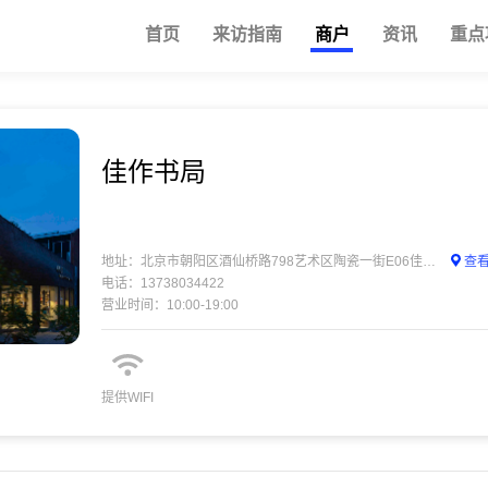
首页
来访指南
商户
资讯
重点
佳作书局
地址：北京市朝阳区酒仙桥路798艺术区陶瓷一街E06佳作书局
查
电话：13738034422
营业时间：10:00-19:00
提供WIFI