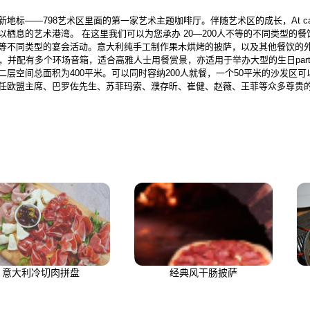
都市文化新地标——798艺术区里面的第一家艺术主题咖啡厅。伴随艺术区的成长，At 
栖息的艺术港湾。 在这里我们可以为您承办 20—200人不等的不同类型的
等不同类型的宴会活动。意大利纯手工制作果木烘烤的披萨，以及其他餐饮的外卖
，并配有多个环场音箱，适合高雅人士用餐赏景，亦适用于举办大型的生日par
层空间总面积为400平米。可以同时容纳200人就餐，一个50平米的沙发区
任欧盟主席、巴罗佐先生、苏菲玛索、濮存昕、崔健、赵薇、王菲等众多尊贵
意大利冷切肉拼盘
经典风干肠披萨