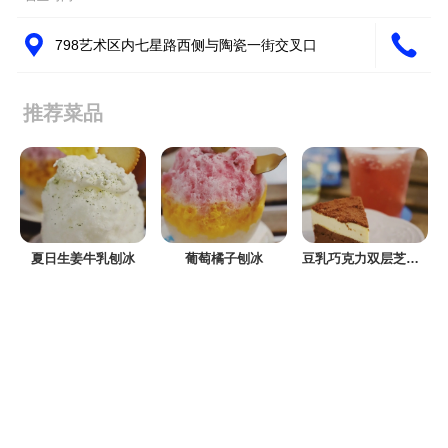
798艺术区内七星路西侧与陶瓷一街交叉口
推荐菜品
夏日生姜牛乳刨冰
葡萄橘子刨冰
豆乳巧克力双层芝士蛋糕