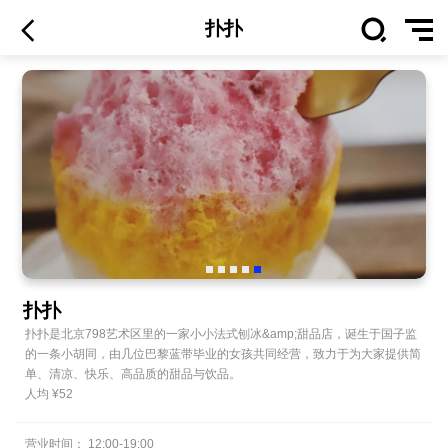
扑扑
扑扑
扑扑是北京798艺术区里的一家小小法式刨冰&amp;甜品店，诞生于国子监
的一条小胡同，由几位巴黎蓝带毕业的女孩共同经营，致力于为大家提供简
单、清凉、快乐、高品质的甜品与饮品。
人均 ¥
52
营业时间：
12:00
-
19:00