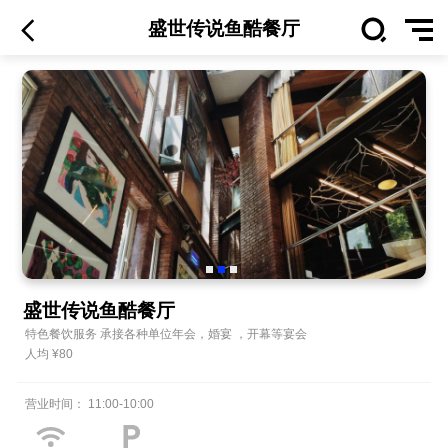
盛世传说鱼酷餐厅
盛世传说鱼酷餐厅
特色餐饮服务 承接各种单位年会，婚宴 ，开幕等宴会
人均 ¥
80
营业时间：
11:00
-
10:00