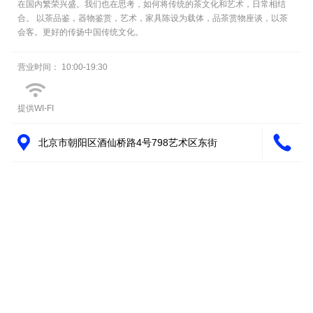
在国内繁荣兴盛。我们也在思考，如何将传统的茶文化和艺术，日常相结
合。 以茶品鉴，器物鉴赏，艺术，家具陈设为载体，品茶赏物座谈，以茶
会客。更好的传扬中国传统文化。
营业时间：
10:00
-
19:30
提供WI-FI
北京市朝阳区酒仙桥路4号798艺术区东街