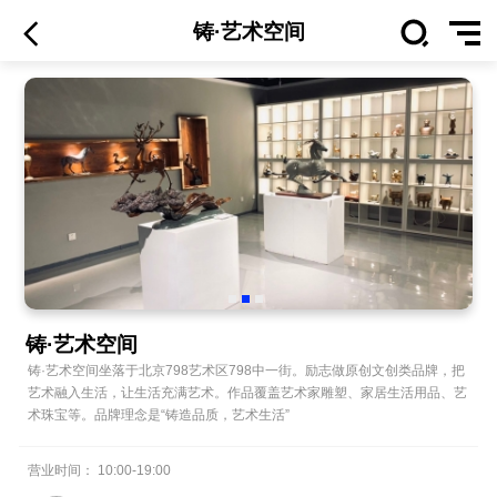
铸·艺术空间
铸·艺术空间
铸·艺术空间坐落于北京798艺术区798中一街。励志做原创文创类品牌，把
艺术融入生活，让生活充满艺术。作品覆盖艺术家雕塑、家居生活用品、艺
术珠宝等。品牌理念是“铸造品质，艺术生活”
营业时间：
10:00
-
19:00