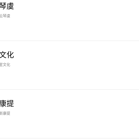
琴虞
云琴虞
文化
室文化
康提
斯康提