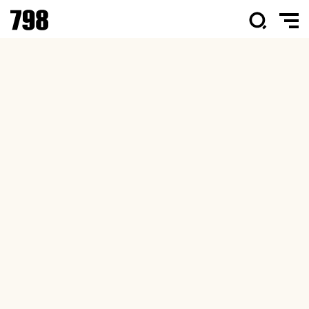
798·751园区国庆游园新体验解锁“流量”密
第
码
会