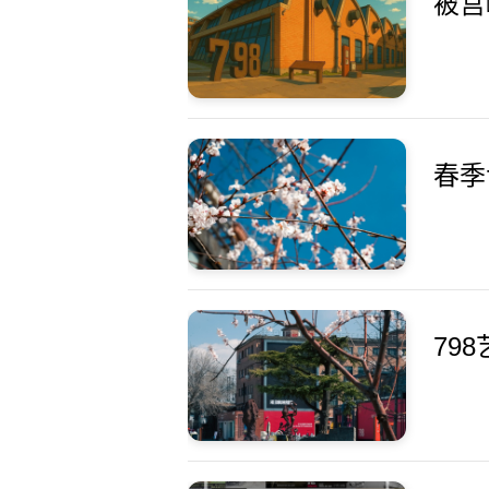
被宫崎
春季
79