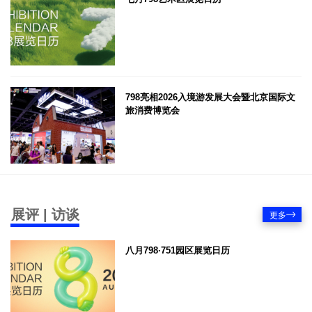
798亮相2026入境游发展大会暨北京国际文
旅消费博览会
展评 | 访谈
更多
八月798·751园区展览日历